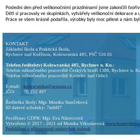
Poslední den před velikonočními prázdninami jsme zakončili tvořiv
Děti si pracovaly ve skupinkách, vytvářely velikonoční dekorace a up
Práce se všem krásně podařila, výrobky byly moc pěkné a nám bylo
KONTAKT
Základní škola a Praktická škola,
Rychnov nad Kněžnou, Kolowratská 485, PSČ 516 01
Telefon ředitelství Kolowratská 485, Rychnov n. Kn
Telefon odloučeného pracoviště Českých bratří 1388, Rychnov
Telefon odloučeného pracoviště Kostelec nad Orli
E-mail:
kolowratska@seznam.cz
IČO: 70 152 497
Ředitelka školy: Mgr. Monika Stančeková
ID datové schránky: 7inb8f7
Pověřenec GDPR: Mgr. Eva Nárovcová
Vytvořeno © 2017 - 2021 od Monika Vrkoslavová
www.bonnydesig
Prohlášení o přístupnosti webových stránek