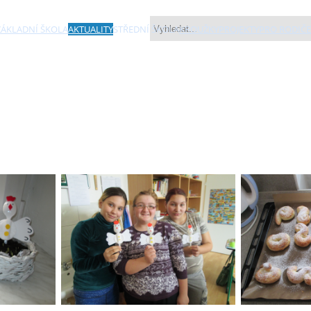
ZÁKLADNÍ ŠKOLA
AKTUALITY
STŘEDNÍ ŠKOLA
KROUŽKY
PROJEKTY
PRO RODIČE