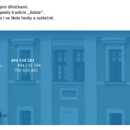
ými dílničkami.
ekly tradiční ,,Jidáše".
 i ve škole hezky a svátečně.
.: 494 534 203
 n. Kn.: 494 535 594
cí: 702 029 403
n.cz