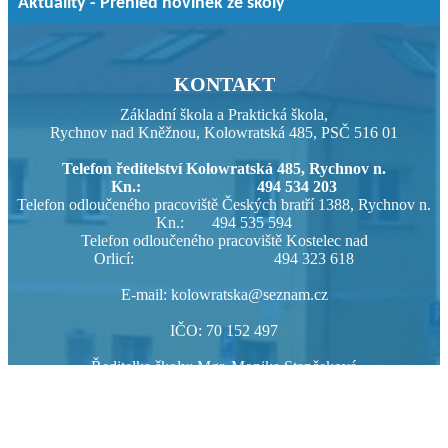
Aktuality - Přehled novinek ze školy
KONTAKT
Základní škola a Praktická škola,
Rychnov nad Kněžnou, Kolowratská 485, PSČ 516 01
Telefon ředitelství Kolowratská 485, Rychnov n.
Kn.: 494 534 203
Telefon odloučeného pracoviště Českých bratří 1388, Rychnov n.
Kn.: 494 535 594
Telefon odloučeného pracoviště Kostelec nad
Orlicí: 494 323 618
E-mail: kolowratska@seznam.cz
IČO: 70 152 497
Ředitelka školy: Mgr. Monika Stančeková
ID datové schránky: 7inb8f7
Pověřenec GDPR: Mgr. Eva Nárovcová